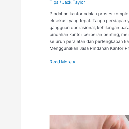
Tips
/
Jack Taylor
Pindahan kantor adalah proses komp
eksekusi yang tepat. Tanpa persiapan 
gangguan operasional, kehilangan baran
pindahan kantor berperan penting, me
seluruh peralatan dan perlengkapan k
Menggunakan Jasa Pindahan Kantor Pr
Jasa
Read More »
Pindahan
Kantor:
Solusi
Efisien
untuk
Perpindahan
Tanpa
Hambatan