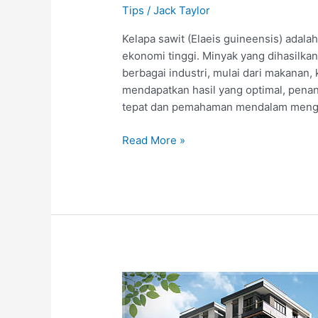
Tips
/
Jack Taylor
Kelapa sawit (Elaeis guineensis) adala
ekonomi tinggi. Minyak yang dihasilka
berbagai industri, mulai dari makanan,
mendapatkan hasil yang optimal, penan
tepat dan pemahaman mendalam mengen
Penanaman
Read More »
Benih
Kelapa
Sawit:
Panduan
Lengkap