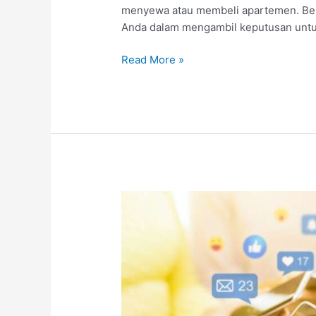
menyewa atau membeli apartemen. Ber
Anda dalam mengambil keputusan unt
Tips
Read More »
Sewa
atau
Beli
Apartemen
di
BSD