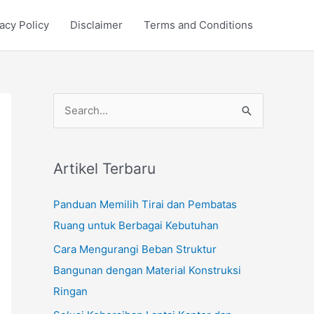
acy Policy
Disclaimer
Terms and Conditions
S
e
a
r
Artikel Terbaru
c
Panduan Memilih Tirai dan Pembatas
h
Ruang untuk Berbagai Kebutuhan
f
Cara Mengurangi Beban Struktur
o
Bangunan dengan Material Konstruksi
r
Ringan
: