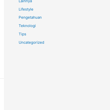
Lainnya
Lifestyle
Pengetahuan
Teknologi
Tips
Uncategorized
Anoboy
MerahPutih88
Situs Slot Online Terpercaya
MerahPutih88
Anichin
Motorbalap.id
Okekios