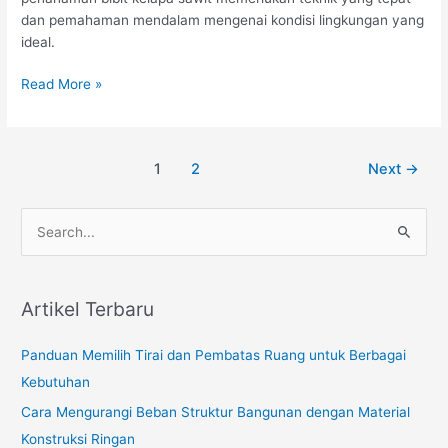
dan pemahaman mendalam mengenai kondisi lingkungan yang
ideal.
Penanaman
Read More »
Benih
Kelapa
Sawit:
Post
1
2
Next
→
Panduan
pagination
Lengkap
S
e
a
r
Artikel Terbaru
c
Panduan Memilih Tirai dan Pembatas Ruang untuk Berbagai
h
Kebutuhan
f
o
Cara Mengurangi Beban Struktur Bangunan dengan Material
r
Konstruksi Ringan