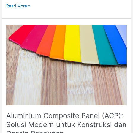
Langkah-
Read More »
langkah
Perawatan
Rutin
Kompresor
Piston
untuk
Kinerja
Maksimal
Aluminium Composite Panel (ACP):
Solusi Modern untuk Konstruksi dan