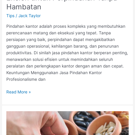
Hambatan
Tips
/
Jack Taylor
Pindahan kantor adalah proses kompleks yang membutuhkan
perencanaan matang dan eksekusi yang tepat. Tanpa
persiapan yang baik, perpindahan dapat mengakibatkan
gangguan operasional, kehilangan barang, dan penurunan
produktivitas. Di sinilah jasa pindahan kantor berperan penting,
menawarkan solusi efisien untuk memindahkan seluruh
peralatan dan perlengkapan kantor dengan aman dan cepat.
Keuntungan Menggunakan Jasa Pindahan Kantor
Profesionalisme dan
Jasa
Read More »
Pindahan
Kantor:
Solusi
Efisien
untuk
Perpindahan