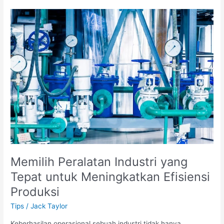
Kantor
dan
Gedung
agar
Tetap
Bersih
Maksimal
Memilih Peralatan Industri yang
Tepat untuk Meningkatkan Efisiensi
Produksi
Tips
/
Jack Taylor
Keberhasilan operasional sebuah industri tidak hanya