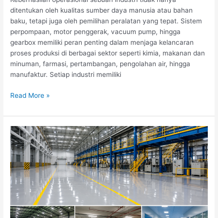
ditentukan oleh kualitas sumber daya manusia atau bahan
baku, tetapi juga oleh pemilihan peralatan yang tepat. Sistem
perpompaan, motor penggerak, vacuum pump, hingga
gearbox memiliki peran penting dalam menjaga kelancaran
proses produksi di berbagai sektor seperti kimia, makanan dan
minuman, farmasi, pertambangan, pengolahan air, hingga
manufaktur. Setiap industri memiliki
Memilih
Read More »
Peralatan
Industri
yang
Tepat
untuk
Meningkatkan
Efisiensi
Produksi