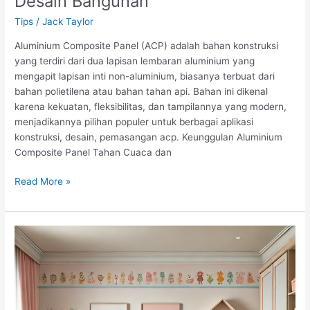
Desain Bangunan
Tips
/
Jack Taylor
Aluminium Composite Panel (ACP) adalah bahan konstruksi
yang terdiri dari dua lapisan lembaran aluminium yang
mengapit lapisan inti non-aluminium, biasanya terbuat dari
bahan polietilena atau bahan tahan api. Bahan ini dikenal
karena kekuatan, fleksibilitas, dan tampilannya yang modern,
menjadikannya pilihan populer untuk berbagai aplikasi
konstruksi, desain, pemasangan acp. Keunggulan Aluminium
Composite Panel Tahan Cuaca dan
Aluminium
Read More »
Composite
Panel
(ACP):
Solusi
Modern
untuk
Konstruksi
dan