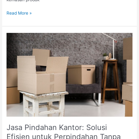
Cetak
Read More »
Packaging
Custom
untuk
Branding
Produk:
Strategi
Meningkatkan
Daya
Tarik
dan
Penjualan
Jasa Pindahan Kantor: Solusi
Efisien untuk Perpindahan Tanpa