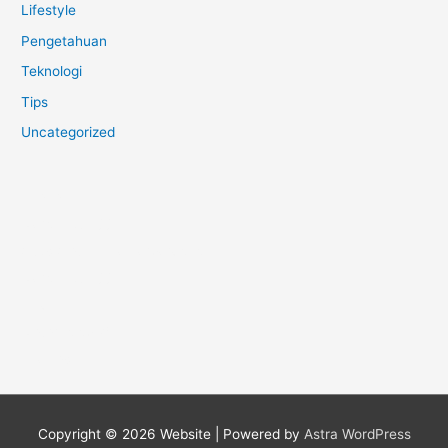
Lifestyle
Pengetahuan
Teknologi
Tips
Uncategorized
Anoboy
MerahPutih88
Situs Slot Online Terpercaya
MerahPutih88
Anichin
Motorbalap.id
Okekios
Copyright © 2026
Website
| Powered by
Astra WordPress