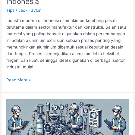
Indonesia
Tips
/
Jack Taylor
Industri modern di Indonesia semakin berkembang pesat,
terutama dalam sektor manufaktur dan konstruksi. Salah satu
material yang paling banyak digunakan dalam perkembangan
ini adalah aluminium extrusion sebuah proses penting yang
memungkinkan aluminium dibentuk sesuai kebutuhan desain
dan fungsi. Proses ini menjadikan aluminium lebih fleksibel,
ringan, dan kuat, sehingga ideal digunakan di berbagai sektor
industri, mulai
Solusi
Read More »
Industri
Modern
dengan
Teknologi
Aluminium
Extrusion
di
Indonesia