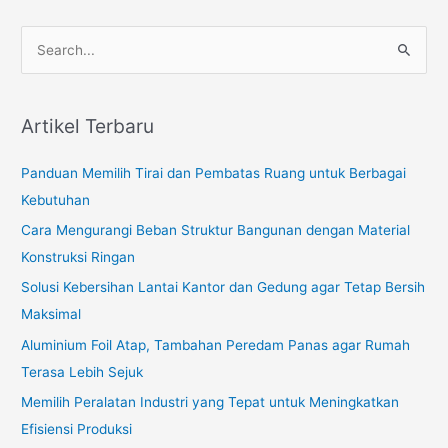
navigation
S
e
a
r
Artikel Terbaru
c
Panduan Memilih Tirai dan Pembatas Ruang untuk Berbagai
h
Kebutuhan
f
o
Cara Mengurangi Beban Struktur Bangunan dengan Material
r
Konstruksi Ringan
:
Solusi Kebersihan Lantai Kantor dan Gedung agar Tetap Bersih
Maksimal
Aluminium Foil Atap, Tambahan Peredam Panas agar Rumah
Terasa Lebih Sejuk
Memilih Peralatan Industri yang Tepat untuk Meningkatkan
Efisiensi Produksi