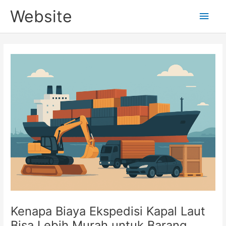
Skip
Website
Main
to
content
Men
Kenapa Biaya Ekspedisi Kapal Laut
Bisa Lebih Murah untuk Barang